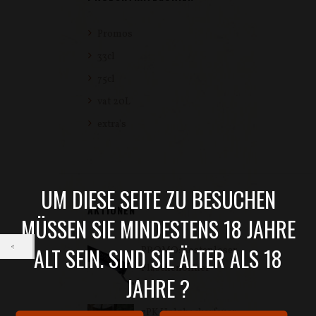
Promos
33cl
75cl
vat 20L
extra's
UM DIESE SEITE ZU BESUCHEN
AKTIONEN
MÜSSEN SIE MINDESTENS 18 JAHRE
ALT SEIN. SIND SIE ÄLTER ALS 18
PROMO: Kostenloser
Flaschenöffner
JAHRE ?
7PK Holzhackerfeuer