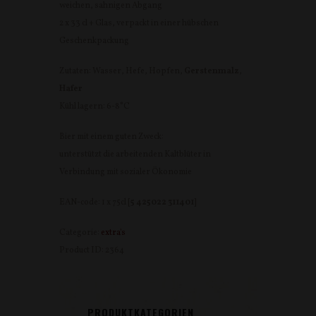
weichen, sahnigen Abgang
2 x 33 cl + Glas, verpackt in einer hübschen
Geschenkpackung
Zutaten: Wasser, Hefe, Hopfen,
Gerstenmalz
,
Hafer
Kühl lagern: 6-8°C
Bier mit einem guten Zweck:
unterstützt die arbeitenden Kaltblüter in
Verbindung mit sozialer Ökonomie
EAN-code: 1 x 75cl [
5 425022 311401
]
Categorie:
extra's
Product ID:
2364
PRODUKTKATEGORIEN