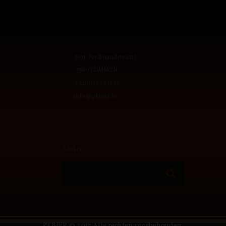
Sint-Ferdinandstraat 1
3560 LUMMEN
+32(0)13 53 11 59
info@pkbier.be
Zoeken
PKBIER © 2017 Alle rechten voorbehouden.