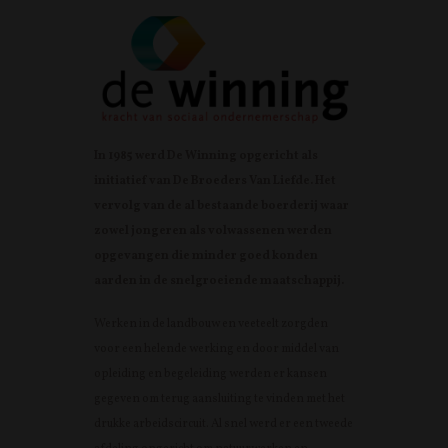
In 1985 werd De Winning opgericht als
initiatief van De Broeders Van Liefde. Het
vervolg van de al bestaande boerderij waar
zowel jongeren als volwassenen werden
opgevangen die minder goed konden
aarden in de snelgroeiende maatschappij.
Werken in de landbouw en veeteelt zorgden
voor een helende werking en door middel van
opleiding en begeleiding werden er kansen
gegeven om terug aansluiting te vinden met het
drukke arbeidscircuit. Al snel werd er een tweede