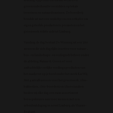
afdeling opgericht om natuurwerken en
groenonderhoud te verrichten op lokale
terreinen en natuurdomeinen. De boerderij
breidde uit met een winkeltje en een eetkafee om
eigen geteelde producten te promoten en het
groenwerk richtte zich tot Limburg.
Vandaag de dag bestaat De Winning uit een 380
mensen die zich dagelijks inzetten voor natuur-,
bos- en landschaps- en ecologisch beheer onder
de afdeling Natuur & Groen of voor
ambachtelijke eerlijke voedingsproducten van
het zaadje tot op je bord onder het merk KarWij.
Met 4 uitvalbasissen voor het groenwerk, 2 bio-
bakkerijen, 1 bio-boerderij en 5 horecazaken
bieden wij elke dag een ruim assortiment
beroepskeuzes aan voor mensen met een
arbeidsuitdaging in zowel Limburg als Vlaams-
Brabant.