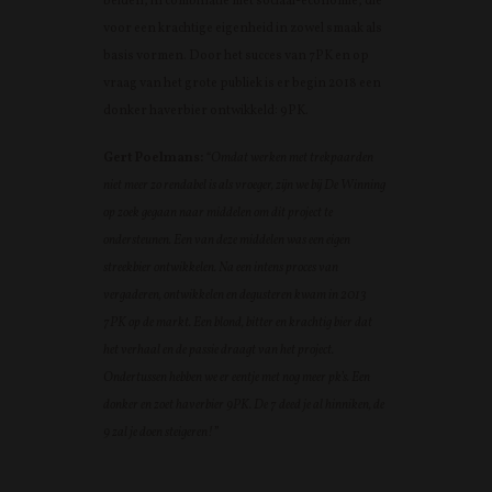
beiden, in combinatie met sociaal-economie, die
voor een krachtige eigenheid in zowel smaak als
basis vormen. Door het succes van 7PK en op
vraag van het grote publiek is er begin 2018 een
donker haverbier ontwikkeld: 9PK.
Gert Poelmans:
“Omdat werken met trekpaarden
niet meer zo rendabel is als vroeger, zijn we bij De Winning
op zoek gegaan naar middelen om dit project te
ondersteunen. Een van deze middelen was een eigen
streekbier ontwikkelen. Na een intens proces van
vergaderen, ontwikkelen en degusteren kwam in 2013
7PK op de markt. Een blond, bitter en krachtig bier dat
het verhaal en de passie draagt van het project.
Ondertussen hebben we er eentje met nog meer pk’s. Een
donker en zoet haverbier 9PK. De 7 deed je al hinniken, de
9 zal je doen steigeren!”