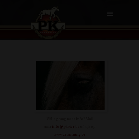
Wil je graag meer info? Mail
naar
info@pkbier.be
of kijk op
www.dewinning.be