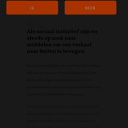
Als sociaal initiatief zijn we
steeds op zoek naar
middelen om ons verhaal
naar buiten te brengen.
In 2013 ontwikkelde we een blond haverbier
7PK om het project ‘PaardenKracht in het
BosLandschap’ enerzijds financieel te
ondersteunen en anderzijds onze belevenis
naar het grote publiek te brengen.
Net als trekpaarden is bier een typisch Belgisch
product gekend over de landsgrenzen heen en
een ideaal medium. Maar het is de passie voor