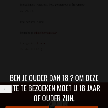
ingrediënten: water, gist, hop,
gerst
emout en
haver
mout
alc. 7% vol.
koel bewaren: 6-8°C
bestel bij je
lokale bierhandelaar
Categorie:
PK bieren
Product ID:
2073
BEN JE OUDER DAN 18 ? OM DEZE
SITE TE BEZOEKEN MOET U 18 JAAR
OF OUDER ZIJN.