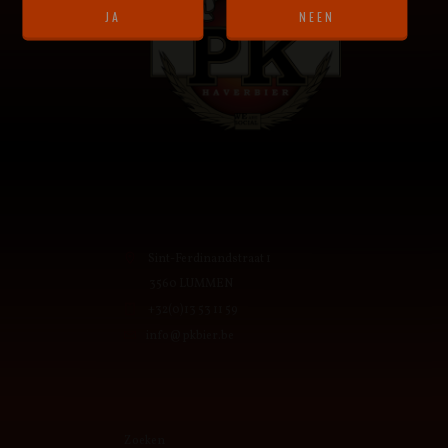
Sint-Ferdinandstraat 1
3560 LUMMEN
+32(0)13 53 11 59
info@pkbier.be
Zoeken