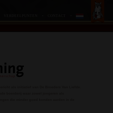
….
VERDEELPUNTEN
CONTACT
icht als initiatief van De Broeders Van Liefde.
nde boerderij waar zowel jongeren als
gen die minder goed konden aarden in de