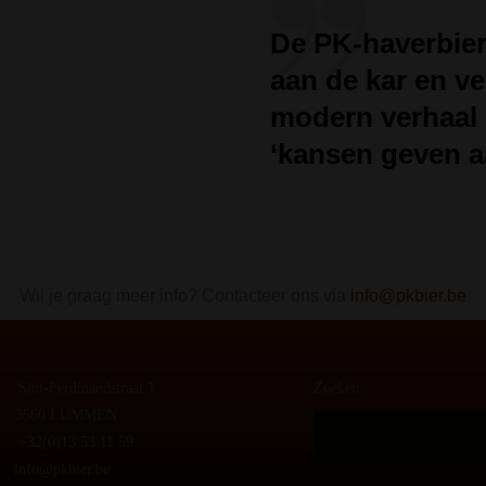
De PK-haverbier
aan de kar en ve
modern verhaal 
‘kansen geven a
Wil je graag meer info? Contacteer ons via
info@pkbier.be
Sint-Ferdinandstraat 1
Zoeken
3560 LUMMEN
+32(0)13 53 11 59
info@pkbier.be