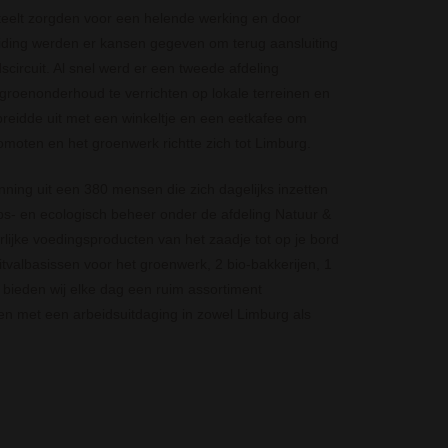
eelt zorgden voor een helende werking en door
iding werden er kansen gegeven om terug aansluiting
scircuit. Al snel werd er een tweede afdeling
roenonderhoud te verrichten op lokale terreinen en
reidde uit met een winkeltje en een eetkafee om
omoten en het groenwerk richtte zich tot Limburg.
ing uit een 380 mensen die zich dagelijks inzetten
ps- en ecologisch beheer onder de afdeling Natuur &
lijke voedingsproducten van het zaadje tot op je bord
tvalbasissen voor het groenwerk, 2 bio-bakkerijen, 1
 bieden wij elke dag een ruim assortiment
 met een arbeidsuitdaging in zowel Limburg als