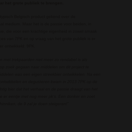
ar het grote publiek te brengen.
 typisch Belgisch product gekend over de
l medium. Maar het is de passie voor beiden, in
e, die voor een krachtige eigenheid in zowel smaak
ces van 7PK en op vraag van het grote publiek is er
er ontwikkeld: 9PK.
 met trekpaarden niet meer zo rendabel is als
g op zoek gegaan naar middelen om dit project te
ddelen was een eigen streekbier ontwikkelen. Na een
 ontwikkelen en degusteren kwam in 2013 7PK op de
chtig bier dat het verhaal en de passie draagt van het
e er eentje met nog meer pk’s. Een donker en zoet
hinniken, de 9 zal je doen steigeren!”