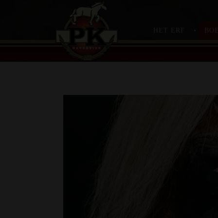
HET ERF
BOE