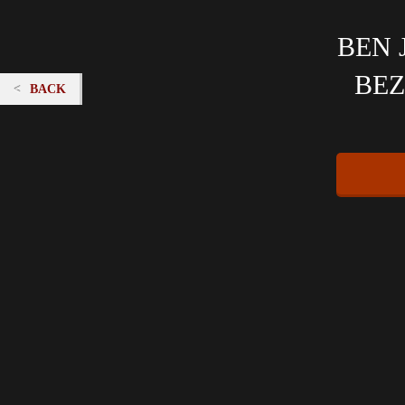
BEN 
BEZ
BACK