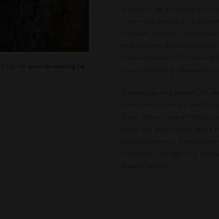
Werken in de landbouw en veet
middel van opleiding en begele
te vinden met het drukke arbeid
opgericht om natuurwerken en g
natuurdomeinen. De boerderij b
f kijk op
www.dewinning.be
eigen geteelde producten te pr
Vandaag de dag bestaat De Winn
voor natuur-, bos- en landscha
Groen of voor ambachtelijke eer
onder het merk KarWij. Met 4 ui
bio-boerderij en 5 horecazaken
beroepskeuzes aan voor mensen
Vlaams-Brabant.