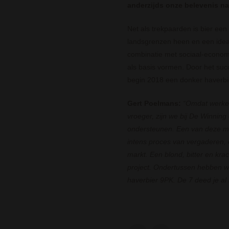
anderzijds onze belevenis na
Net als trekpaarden is bier een
landsgrenzen heen en een ideaa
combinatie met sociaal-economi
als basis vormen. Door het suc
begin 2018 een donker haverbi
Gert Poelmans:
“Omdat werken
vroeger, zijn we bij De Winnin
ondersteunen. Een van deze mi
intens proces van vergaderen,
markt. Een blond, bitter en kra
project. Ondertussen hebben w
haverbier 9PK. De 7 deed je al 