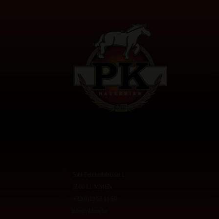
Sint-Ferdinandstraat 1
3560 LUMMEN
+32(0)13 53 11 59
info@pkbier.be